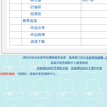
-
共計1筆
討論區
-
投票區
-
教學資源
作品分享
-
作品相簿
-
資源下載
-
網站內容由各級學校機關建置維護 服務窗口請洽
各級學校總機（
嘉義市教育網路中心建置維護
班級網站操作手冊影音版
班級網站操作手冊PDF檔
校園快優網
‧『授權給：嘉義市教育網路中心』