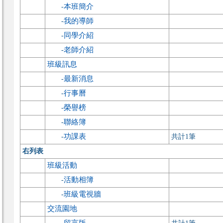
本班簡介
-
我的導師
-
同學介紹
-
老師介紹
-
班級訊息
最新消息
-
行事曆
-
榮譽榜
-
聯絡簿
-
功課表
-
共計1筆
右列表
班級活動
活動相簿
-
班級電視牆
-
交流園地
留言版