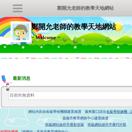
鄭開允老師的教學天地網站
鄭開允老師的教學天地網站
~ Welcome ~
:::
最新消息
目前尚無資料
網站內容由各級學校機關建置維護 服務窗口請洽
各級學校總機（
嘉義市教育網路中心建置維護
班級網站操作手冊影音版
班級網站操作手冊PDF檔
校園快優網
‧『授權給：嘉義市教育網路中心』