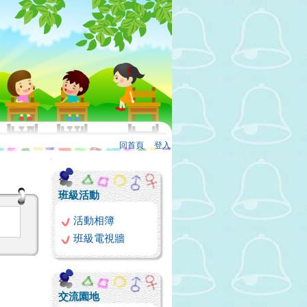
回首頁
、
登入
:::
班級活動
活動相簿
班級電視牆
交流園地