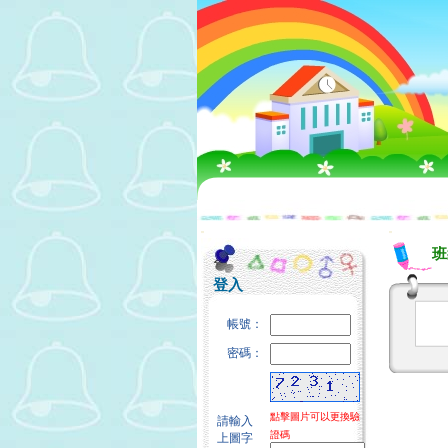
:::
:::
班
登入
帳號：
密碼：
點擊圖片可以更換驗
請輸入
證碼
上圖字