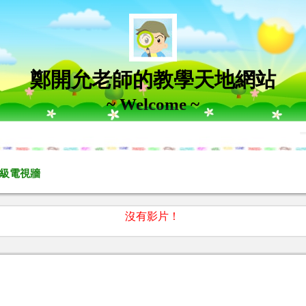
鄭開允老師的教學天地網站
~ Welcome ~
級電視牆
沒有影片！