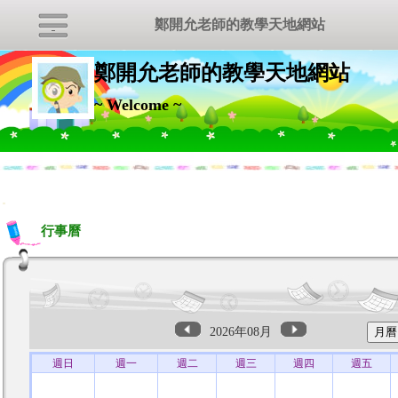
鄭開允老師的教學天地網站
鄭開允老師的教學天地網站
~ Welcome ~
:::
行事曆
2026年08月
週日
週一
週二
週三
週四
週五