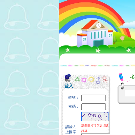
:::
:::
老
登入
帳號：
密碼：
點擊圖片可以更換驗
請輸入
證碼
上圖字