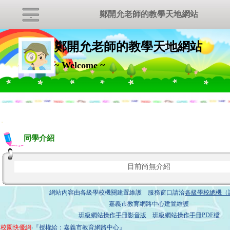
鄭開允老師的教學天地網站
鄭開允老師的教學天地網站
~ Welcome ~
:::
同學介紹
目前尚無介紹
網站內容由各級學校機關建置維護 服務窗口請洽
各級學校總機（
嘉義市教育網路中心建置維護
班級網站操作手冊影音版
班級網站操作手冊PDF檔
校園快優網
‧『授權給：嘉義市教育網路中心』