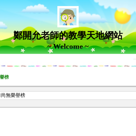
鄭開允老師的教學天地網站
~ Welcome ~
譽榜
前尚無榮譽榜