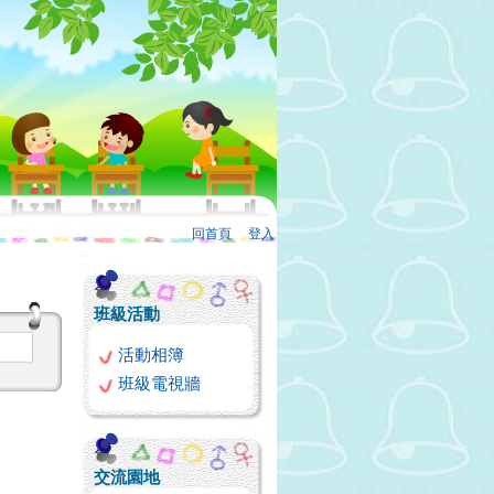
回首頁
、
登入
:::
班級活動
活動相簿
班級電視牆
交流園地