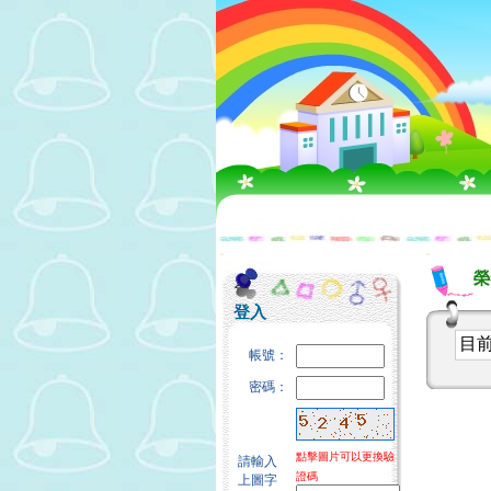
:::
:::
榮
登入
目
帳號：
密碼：
點擊圖片可以更換驗
請輸入
證碼
上圖字