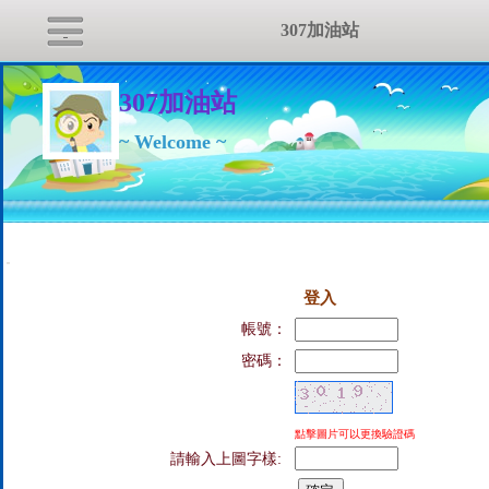
307加油站
307加油站
~ Welcome ~
:::
登入
帳號：
密碼：
點擊圖片可以更換驗證碼
請輸入上圖字樣: