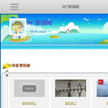
307加油站
307加油站
~ Welcome ~
:::
班級電視牆
放映富春江
遊富春江