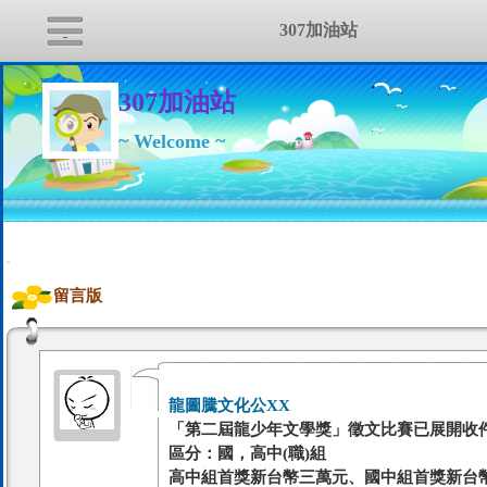
307加油站
307加油站
~ Welcome ~
:::
留言版
龍圖騰文化公XX
「第二屆龍少年文學獎」徵文比賽已展開收
區分：國，高中(職)組
高中組首獎新台幣三萬元、國中組首獎新台