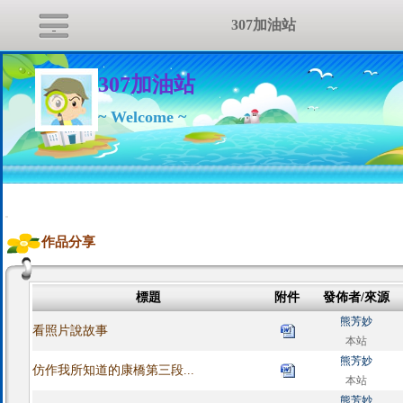
307加油站
307加油站
~ Welcome ~
:::
作品分享
標題
附件
發佈者/來源
熊芳妙
看照片說故事
本站
熊芳妙
仿作我所知道的康橋第三段...
本站
熊芳妙