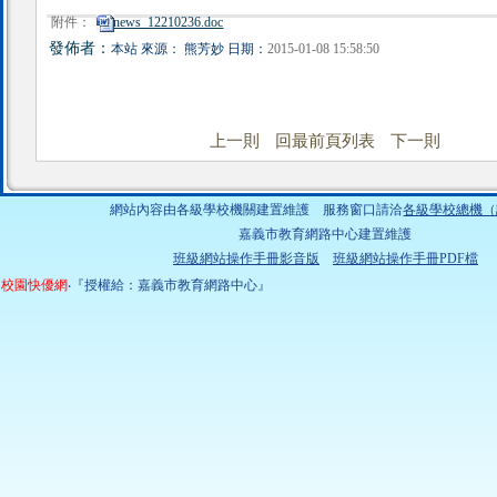
附件：
news_12210236.doc
發佈者：
本站 來源： 熊芳妙 日期：
2015-01-08 15:58:50
上一則
回最前頁列表
下一則
網站內容由各級學校機關建置維護 服務窗口請洽
各級學校總機（
嘉義市教育網路中心建置維護
班級網站操作手冊影音版
班級網站操作手冊PDF檔
校園快優網
‧『授權給：嘉義市教育網路中心』