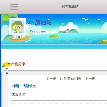
307加油站
307加油站
~ Welcome ~
:::
作品分享
上一則
回最前頁列表
下一則
標題：
成語填空
成語填空