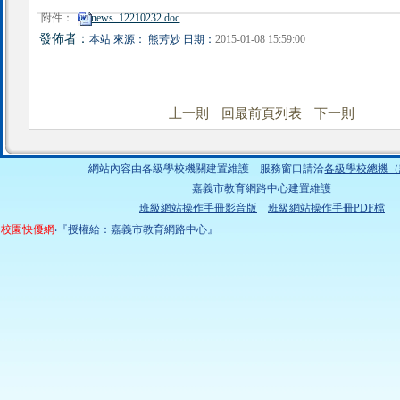
附件：
news_12210232.doc
發佈者：
本站 來源： 熊芳妙 日期：
2015-01-08 15:59:00
上一則
回最前頁列表
下一則
網站內容由各級學校機關建置維護 服務窗口請洽
各級學校總機（
嘉義市教育網路中心建置維護
班級網站操作手冊影音版
班級網站操作手冊PDF檔
校園快優網
‧『授權給：嘉義市教育網路中心』