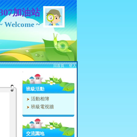
307加油站
~ Welcome ~
回首頁
、
登入
:::
班級活動
活動相簿
班級電視牆
交流園地