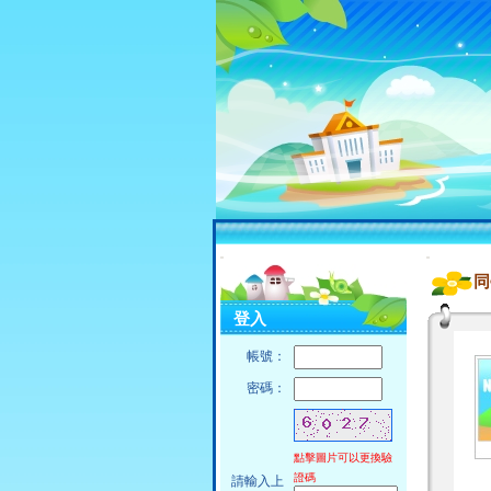
:::
:::
同
登入
帳號：
密碼：
點擊圖片可以更換驗
證碼
請輸入上