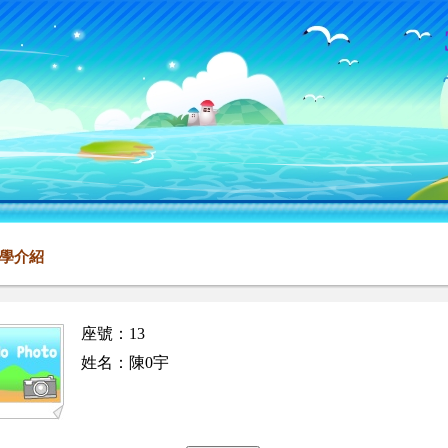
學介紹
座號：13
姓名：陳0宇