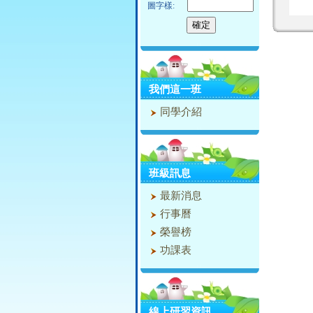
圖字樣:
我們這一班
同學介紹
班級訊息
最新消息
行事曆
榮譽榜
功課表
線上研習資訊