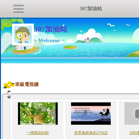
307加油站
307加油站
~ Welcome ~
:::
班級電視牆
一棵開花的樹
世界最經典的25句話
200