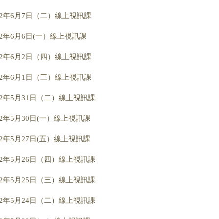
22年6月7日（二）線上視訊課
22年6月6日(一）線上視訊課
22年6月2日（四）線上視訊課
22年6月1日（三）線上視訊課
22年5月31日（二）線上視訊課
22年5月30日(一）線上視訊課
22年5月27日(五）線上視訊課
22年5月26日（四）線上視訊課
22年5月25日（三）線上視訊課
22年5月24日（二）線上視訊課