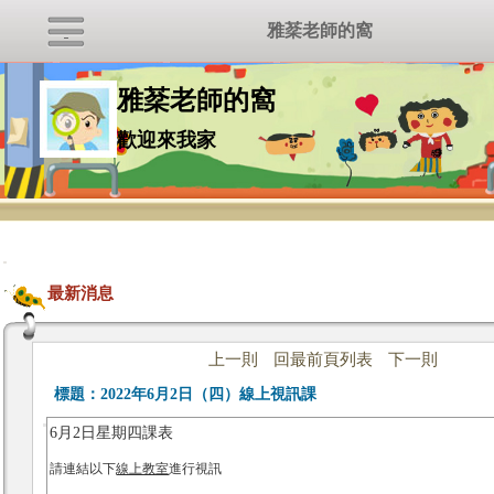
雅棻老師的窩
雅棻老師的窩
歡迎來我家
:::
最新消息
上一則
回最前頁列表
下一則
標題：
2022年6月2日（四）線上視訊課
6月2日星期四課表
請連結以下
線上教室
進行視訊