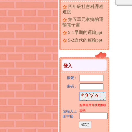
四年級社會科課程
進度
第五單元家鄉的運
輸電子書
5-1早期的運輸ppt
5-2近代的運輸ppt
登入
帳號：
密碼：
點擊圖片可以更換驗
證碼
請輸入上
圖字樣: