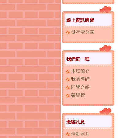
線上資訊研習
儲存雲分享
我們這一班
本班簡介
我的導師
同學介紹
榮譽榜
班級訊息
活動照片