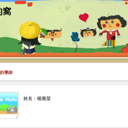
的窩
的導師
姓名：楊雅棻