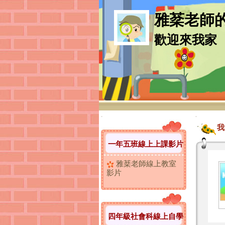
雅棻老師
歡迎來我家
:::
:::
我
一年五班線上上課影片
雅棻老師線上教室
影片
四年級社會科線上自學