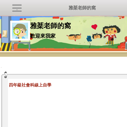
雅棻老師的窩
雅棻老師的窩
歡迎來我家
:::
四年級社會科線上自學