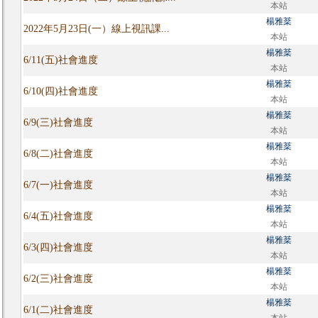
本站
楊雅棻
2022年5月23日(一）線上視訊課...
本站
楊雅棻
6/11(五)社會進度
本站
楊雅棻
6/10(四)社會進度
本站
楊雅棻
6/9(三)社會進度
本站
楊雅棻
6/8(二)社會進度
本站
楊雅棻
6/7(一)社會進度
本站
楊雅棻
6/4(五)社會進度
本站
楊雅棻
6/3(四)社會進度
本站
楊雅棻
6/2(三)社會進度
本站
楊雅棻
6/1(二)社會進度
本站