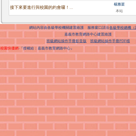
楊雅棻
接下來要進行與校園的約會囉！...
本站
網站內容由各級學校機關建置維護 服務窗口請洽
各級學校總機（
嘉義市教育網路中心建置維護
班級網站操作手冊影音版
班級網站操作手冊PDF檔
校園快優網
‧『授權給：嘉義市教育網路中心』