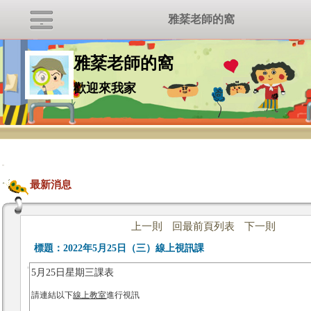
雅棻老師的窩
雅棻老師的窩
歡迎來我家
:::
最新消息
上一則
回最前頁列表
下一則
標題：
2022年5月25日（三）線上視訊課
5月25日星期三課表
請連結以下
線上教室
進行視訊