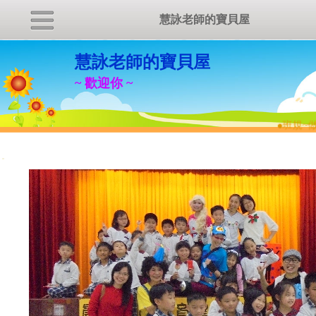
慧詠老師的寶貝屋
慧詠老師的寶貝屋
~ 歡迎你 ~
●
班規~做
:::