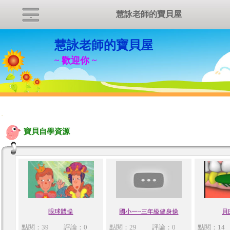
慧詠老師的寶貝屋
慧詠老師的寶貝屋
~ 歡迎你 ~
:::
寶貝自學資源
眼球體操
國小一~三年級健身操
貝
點閱：39
評論：0
點閱：29
評論：0
點閱：14