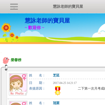
慧詠老師的寶貝屋
慧詠老師的寶貝屋
~ 歡迎你 ~
:::
榮譽榜
姓 名：
芝廷
日 期：
2017-04-25 14:21:17
表揚原因：
二下第一次月考成
姓 名：
冠棻