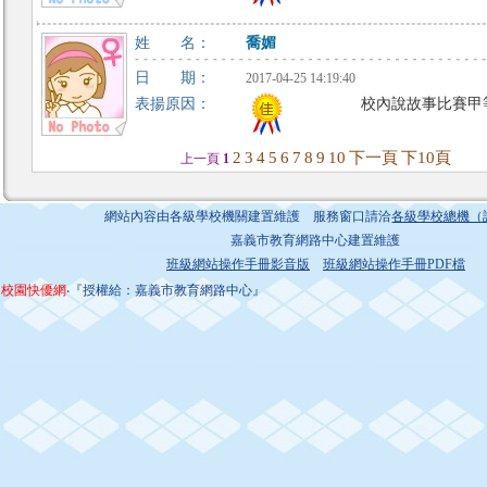
姓 名：
喬媚
日 期：
2017-04-25 14:19:40
表揚原因：
校內說故事比賽甲
2
3
4
5
6
7
8
9
10
下一頁
下10頁
上一頁
1
網站內容由各級學校機關建置維護 服務窗口請洽
各級學校總機（
嘉義市教育網路中心建置維護
班級網站操作手冊影音版
班級網站操作手冊PDF檔
校園快優網
‧『授權給：嘉義市教育網路中心』