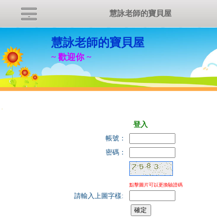
慧詠老師的寶貝屋
慧詠老師的寶貝屋
~ 歡迎你 ~
:::
登入
帳號：
密碼：
點擊圖片可以更換驗證碼
請輸入上圖字樣: