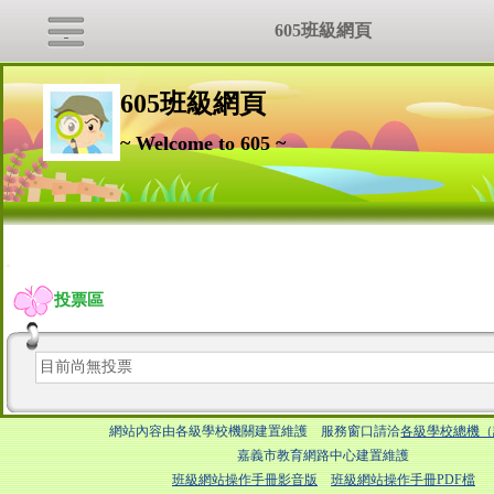
605班級網頁
605班級網頁
~ Welcome to 605 ~
:::
投票區
目前尚無投票
網站內容由各級學校機關建置維護 服務窗口請洽
各級學校總機（
嘉義市教育網路中心建置維護
班級網站操作手冊影音版
班級網站操作手冊PDF檔