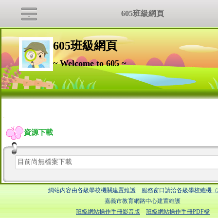
605班級網頁
605班級網頁
~ Welcome to 605 ~
:::
資源下載
目前尚無檔案下載
網站內容由各級學校機關建置維護 服務窗口請洽
各級學校總機（
嘉義市教育網路中心建置維護
班級網站操作手冊影音版
班級網站操作手冊PDF檔