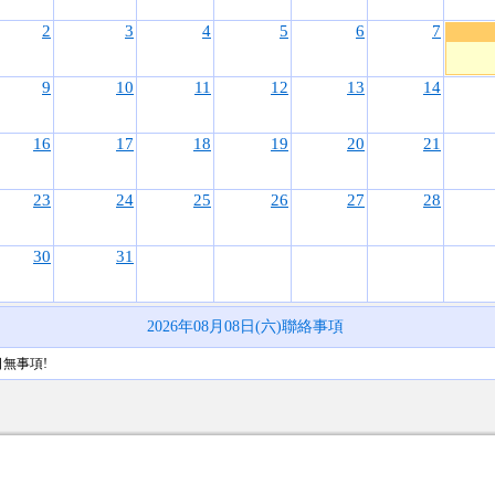
2
3
4
5
6
7
9
10
11
12
13
14
16
17
18
19
20
21
23
24
25
26
27
28
30
31
2026年08月08日(六)聯絡事項
日無事項!