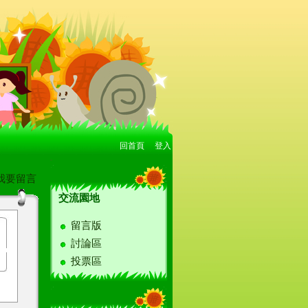
回首頁
、
登入
:::
我要留言
交流園地
留言版
討論區
投票區