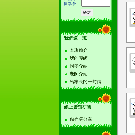
圖字樣:
我們這一班
本班簡介
我的導師
同學介紹
老師介紹
給家長的一封信
線上資訊研習
儲存雲分享