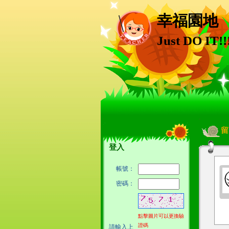
幸福園地
Just DO IT!!
:::
:::
留
登入
帳號：
密碼：
點擊圖片可以更換驗
證碼
請輸入上