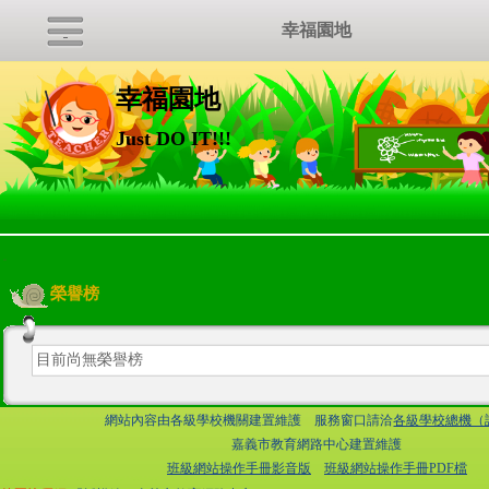
幸福園地
幸福園地
Just DO IT!!!
:::
榮譽榜
目前尚無榮譽榜
網站內容由各級學校機關建置維護 服務窗口請洽
各級學校總機（
嘉義市教育網路中心建置維護
班級網站操作手冊影音版
班級網站操作手冊PDF檔