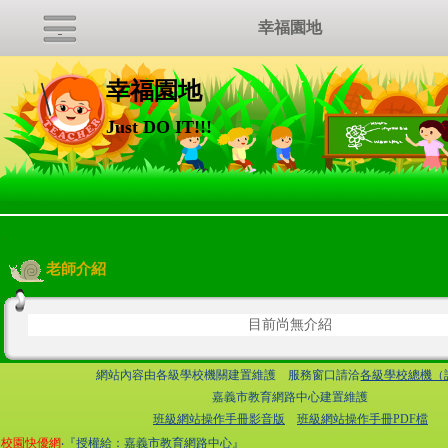
幸福園地
幸福園地
Just DO IT!!!
:::
老師介紹
目前尚無介紹
網站內容由各級學校機關建置維護 服務窗口請洽
各級學校總機（
嘉義市教育網路中心建置維護
班級網站操作手冊影音版
班級網站操作手冊PDF檔
校園快優網
‧『授權給：嘉義市教育網路中心』