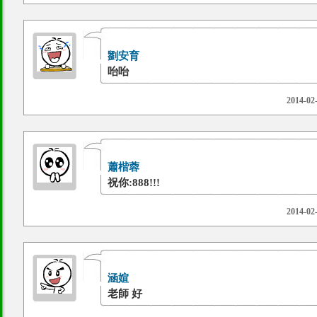
劉安育
咍咍
2014-02
蕭楷蓉
祝你:888!!!
2014-02
涵媗
老師 好