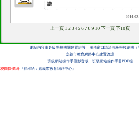
讚
2014-02
上一頁
1
2
3
5
6
7
8
9
10
下一頁
下10頁
4
網站內容由各級學校機關建置維護 服務窗口請洽
各級學校總機（
嘉義市教育網路中心建置維護
班級網站操作手冊影音版
班級網站操作手冊PDF檔
校園快優網
‧『授權給：嘉義市教育網路中心』