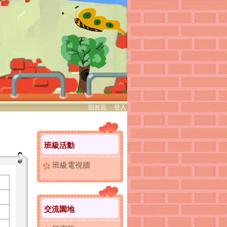
回首頁
、
登入
:::
班級活動
班級電視牆
交流園地