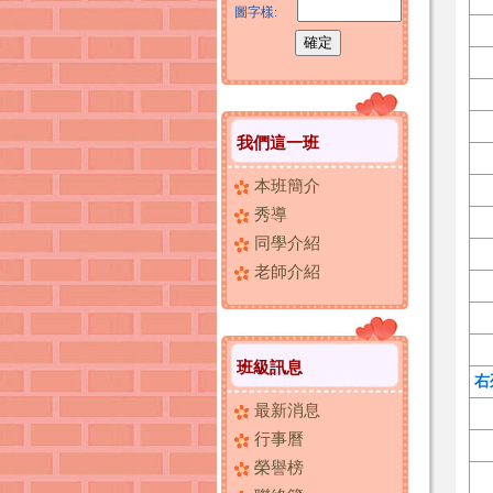
圖字樣:
我們這一班
本班簡介
秀導
同學介紹
老師介紹
班級訊息
右
最新消息
行事曆
榮譽榜