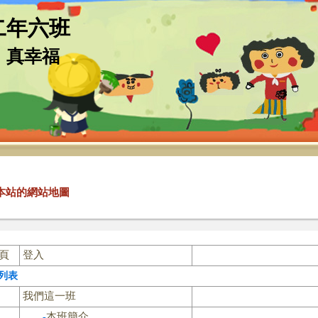
二年六班
，真幸福
本站的網站地圖
頁
登入
列表
我們這一班
本班簡介
-