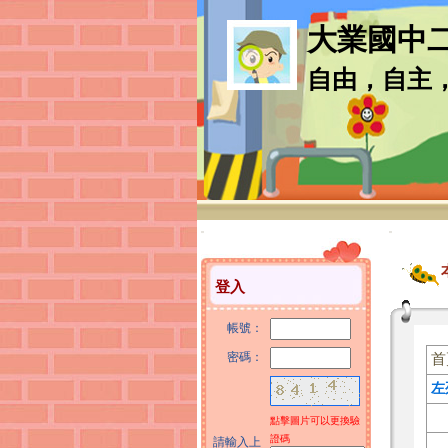
大業國中
自由，自主
:::
:::
登入
帳號：
密碼：
首
左
點擊圖片可以更換驗
證碼
請輸入上