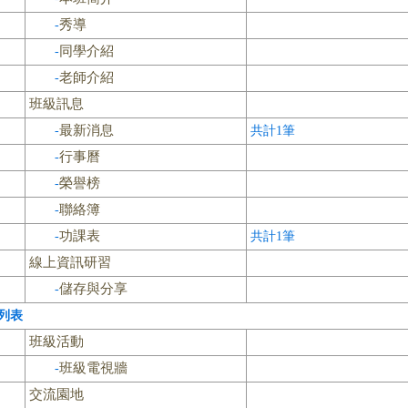
秀導
-
同學介紹
-
老師介紹
-
班級訊息
最新消息
-
共計1筆
行事曆
-
榮譽榜
-
聯絡簿
-
功課表
-
共計1筆
線上資訊研習
儲存與分享
-
列表
班級活動
班級電視牆
-
交流園地