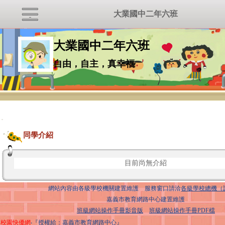
大業國中二年六班
大業國中二年六班
自由，自主，真幸福
:::
同學介紹
目前尚無介紹
網站內容由各級學校機關建置維護 服務窗口請洽
各級學校總機（
嘉義市教育網路中心建置維護
班級網站操作手冊影音版
班級網站操作手冊PDF檔
校園快優網
‧『授權給：嘉義市教育網路中心』