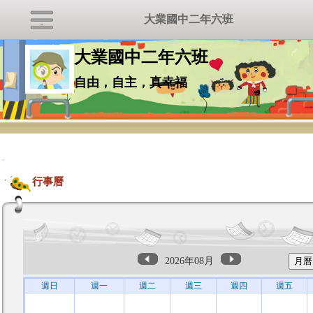
大業國中二年六班
大業國中二年六班
自由，自主，真幸福
:::
行事曆
2026年08月
週日
週一
週二
週三
週四
週五