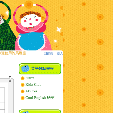
迎使用跑馬燈服務!
回首頁
、
登入
:::
英語好站報報
Starfall
Kidz Club
ABCYa
Cool English 酷英