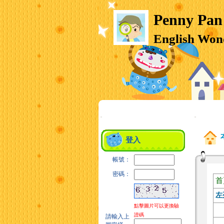
Penny Pan
English Won
:::
:::
登入
帳號：
密碼：
首
左
點擊圖片可以更換驗
證碼
請輸入上