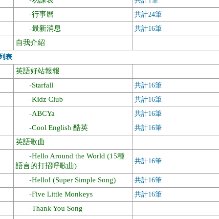
功課表
-
共計1筆
行事曆
-
共計24筆
最新消息
-
共計16筆
自我介紹
列表
英語好站報報
Starfall
-
共計16筆
Kidz Club
-
共計16筆
ABCYa
-
共計16筆
Cool English 酷英
-
共計16筆
英語歌曲
Hello Around the World (15種
-
共計16筆
語言的打招呼歌曲)
Hello! (Super Simple Song)
-
共計16筆
Five Little Monkeys
-
共計16筆
Thank You Song
-