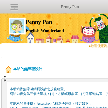
Penny Pan
Penny Pan
English Wonderland
●
歡迎使用跑
:::
本站的無障礙設計
本網站依無障礙網頁設計之規範建置。
網站內容分為三個大區塊：[1]上方橫幅形象區、[2]選單連結區、[
本網站的快捷鍵﹝Accesskey,也稱為快速鍵﹞設定如下：