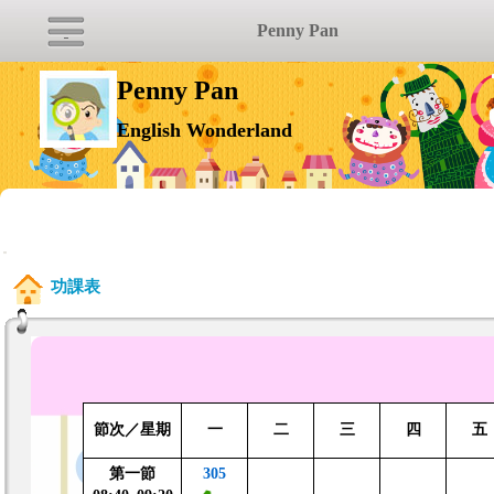
Penny Pan
Penny Pan
English Wonderland
:::
功課表