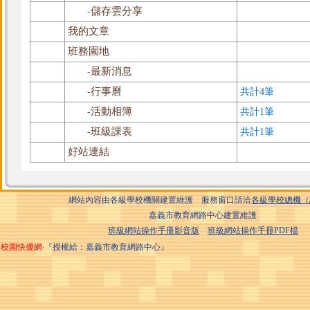
儲存雲分享
-
我的文章
班務園地
最新消息
-
行事曆
-
共計4筆
活動相簿
-
共計1筆
班級課表
-
共計1筆
好站連結
網站內容由各級學校機關建置維護 服務窗口請洽
各級學校總機（
嘉義市教育網路中心建置維護
班級網站操作手冊影音版
班級網站操作手冊PDF檔
校園快優網
‧『授權給：嘉義市教育網路中心』