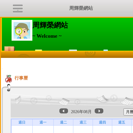
周輝榮網站
周輝榮網站
~ Welcome ~
:::
行事曆
2026年08月
週日
週一
週二
週三
週四
週五