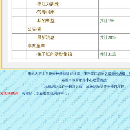
專注力訓練
-
營養指南
-
我的餐盤
-
共計1筆
公告欄
最新消息
-
共計20筆
享閱童年
兔子班的活動集錦
-
共計31筆
網站內容由各級學校機關建置維護 服務窗口請洽
各級學校總機（
嘉義市教育網路中心建置維護
班級網站操作手冊影音版
班級網站操作手冊PDF檔
校園快優網
‧『授權給：嘉義市教育網路中心』