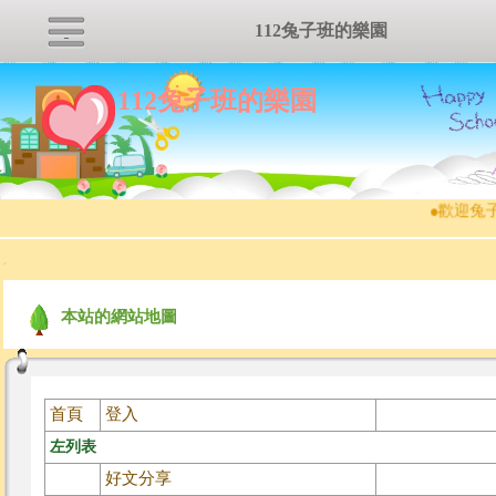
112兔子班的樂園
112兔子班的樂園
●
歡迎兔子
:::
本站的網站地圖
首頁
登入
左列表
好文分享