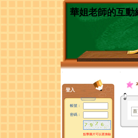
華姐老師的互動
:::
:::
登入
帳號：
首
密碼：
點擊圖片可以更換驗