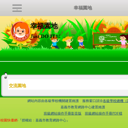
幸福園地
幸福園地
Just DO IT!!!
:::
交流園地
網站內容由各級學校機關建置維護 服務窗口請洽
各級學校總機（
嘉義市教育網路中心建置維護
班級網站操作手冊影音版
班級網站操作手冊PDF檔
校園快優網
‧『授權給：嘉義市教育網路中心』