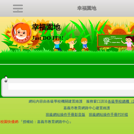
幸福園地
幸福園地
Just DO IT!!!
:::
網站內容由各級學校機關建置維護 服務窗口請洽
各級學校總機（
嘉義市教育網路中心建置維護
班級網站操作手冊影音版
班級網站操作手冊PDF檔
校園快優網
‧『授權給：嘉義市教育網路中心』