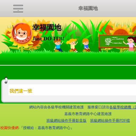
幸福園地
幸福園地
Just DO IT!!!
:::
我們這一班
網站內容由各級學校機關建置維護 服務窗口請洽
各級學校總機（
嘉義市教育網路中心建置維護
班級網站操作手冊影音版
班級網站操作手冊PDF檔
校園快優網
‧『授權給：嘉義市教育網路中心』