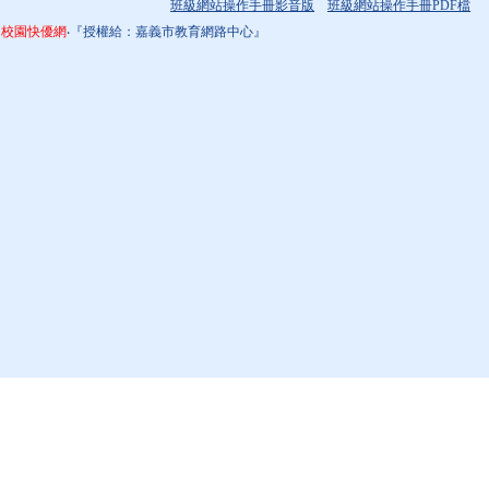
班級網站操作手冊影音版
班級網站操作手冊PDF檔
校園快優網
‧『授權給：嘉義市教育網路中心』