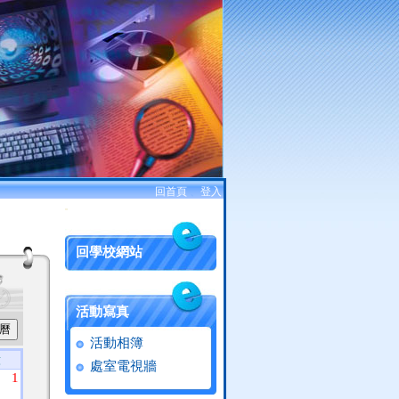
回首頁
、
登入
:::
回學校網站
活動寫真
活動相簿
六
處室電視牆
1