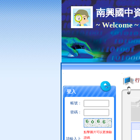
南興國中
~ Welcome ~
:::
:::
行
登入
帳號：
密碼：
點擊圖片可以更換驗
證碼
請輸入上