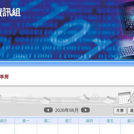
資訊組
事曆
2026年08月
週日
週一
週二
週三
週四
週五
週