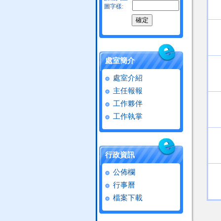
圖字樣:
處室簡介
處室介紹
主任報報
工作夥伴
工作執掌
行政資訊
公佈欄
行事曆
檔案下載