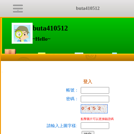
buta410512
buta410512
~Hello~
:::
登入
帳號：
密碼：
點擊圖片可以更換驗證碼
請輸入上圖字樣: