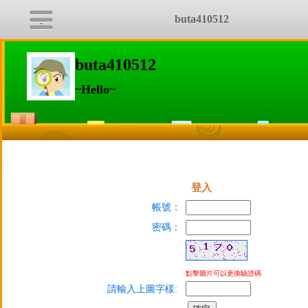
buta410512
buta410512
~Hello~
:::
登入
帳號：
密碼：
點擊圖片可以更換驗證碼
請輸入上圖字樣: