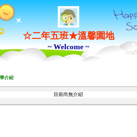
☆二年五班★溫馨園地
~ Welcome ~
學介紹
目前尚無介紹