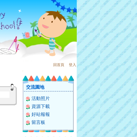
回首頁
、
登入
:::
交流園地
活動照片
資源下載
好站報報
留言板