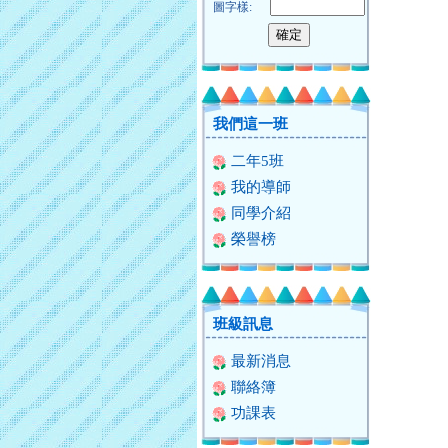
圖字樣:
我們這一班
二年5班
我的導師
同學介紹
榮譽榜
班級訊息
最新消息
聯絡簿
功課表