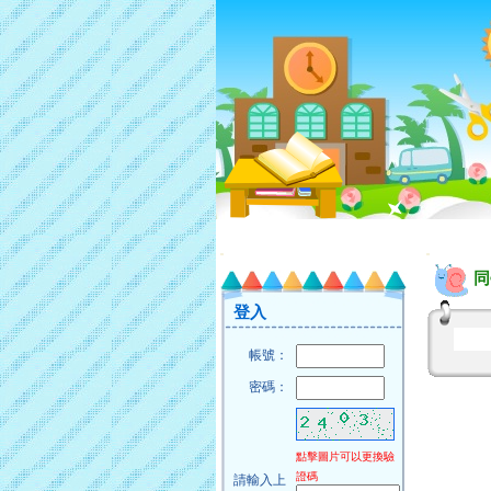
:::
:::
同
登入
帳號：
密碼：
點擊圖片可以更換驗
證碼
請輸入上